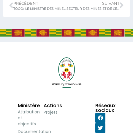
PRÉCÉDENT
SUIVANT
TOGO/ LE MINISTRE DES MINES ET DES RESSOURCES ENERGETIQUES A PIEDS D’ŒUVRE POUR LA REUSSITE DES PROJETS.
SECTEUR DES MINES ET DE L’ENERGIE : LES MINISTRES RECOIVENT LES VŒUX DU NOUVEL AN
Ministère
Actions
Réseaux
sociaux
Attribution
Projets
et
objectifs
Documentation